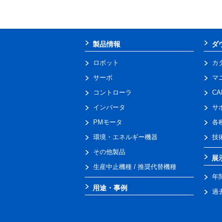
製品情報
ダ
ロボット
カ
サーボ
マ
コントローラ
C
インバータ
サ
PMモータ
各
環境・エネルギー機器
技
その他製品
展
生産中止機種 / 推奨代替機種
年
用途・事例
過