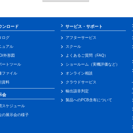
ウンロード
サービス・サポート
タログ
アフターサービス
ニュアル
スクール
AD/外形図
よくあるご質問（FAQ）
ポートツール
ショールーム（実機評価など）
種ファイル
オンライン相談
術資料
クラウドサービス
輸出該非判定
示会
製品へのPCB含有について
間スケジュール
去の展示会の様子