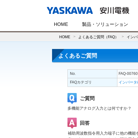
HOME
製品・ソリューション
HOME
よくあるご質問（FAQ）
インバ
よくあるご質問
No.
FAQ-00760
FAQカテゴリ
インバータ
ご質問
多機能アナログ入力とは何ですか？
回答
補助周波数指令用入力端子に他の機能