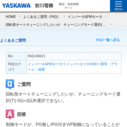
製品・技術情報
サイト
MENU
HOME
よくあるご質問（FAQ）
インバータ&PMモータ
回転形オートチューニングしたいが、チューニングモード選択(T1-01)=2以外選択できない。
FAQ一覧へ戻る
よくあるご質問
No.
FAQ-00621
FAQカテ
インバータ&PMモータ
>
インバータ
>
V1000
>
異常・アラ
ゴリ
ーム・保護
ご質問
回転形オートチューニングしたいが、チューニングモード選
択(T1-01)=2以外選択できない。
回答
制御モードが、PG無し/PG付きV/F制御になっていることが