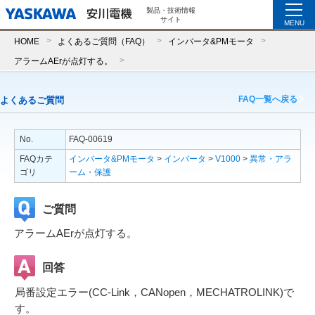
製品・技術情報
サイト
MENU
HOME
よくあるご質問（FAQ）
インバータ&PMモータ
アラームAErが点灯する。
FAQ一覧へ戻る
よくあるご質問
No.
FAQ-00619
FAQカテ
インバータ&PMモータ
>
インバータ
>
V1000
>
異常・アラ
ゴリ
ーム・保護
ご質問
アラームAErが点灯する。
回答
局番設定エラー(CC-Link，CANopen，MECHATROLINK)で
す。