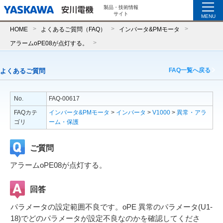
製品・技術情報
サイト
MENU
HOME
よくあるご質問（FAQ）
インバータ&PMモータ
アラームoPE08が点灯する。
FAQ一覧へ戻る
よくあるご質問
No.
FAQ-00617
FAQカテ
インバータ&PMモータ
>
インバータ
>
V1000
>
異常・アラ
ゴリ
ーム・保護
ご質問
アラームoPE08が点灯する。
回答
パラメータの設定範囲不良です。oPE 異常のパラメータ(U1-
18)でどのパラメータが設定不良なのかを確認してくださ