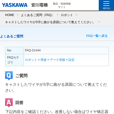
製品・技術情報
サイト
MENU
HOME
よくあるご質問（FAQ）
ロボット
キャストしたワイヤがS字に曲がる原因について教えてください。
FAQ一覧へ戻る
よくあるご質問
No.
FAQ-31444
FAQカテ
ロボット
>
用途
>
アーク溶接
>
設定
ゴリ
ご質問
キャストしたワイヤがS字に曲がる原因について教えてくだ
さい。
回答
下記内容をご確認ください。改善しない場合はワイヤ矯正器