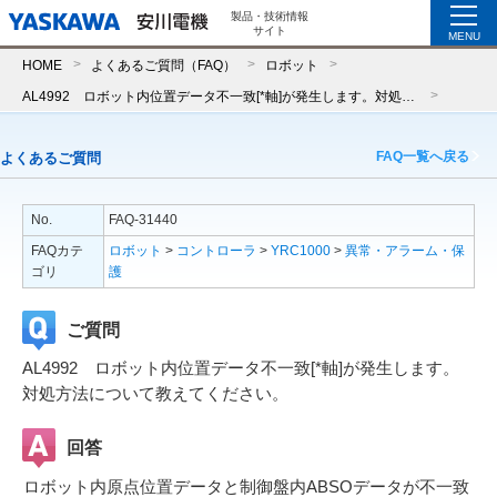
製品・技術情報
サイト
MENU
HOME
よくあるご質問（FAQ）
ロボット
AL4992 ロボット内位置データ不一致[*軸]が発生します。対処方法について教えてください。
FAQ一覧へ戻る
よくあるご質問
No.
FAQ-31440
FAQカテ
ロボット
>
コントローラ
>
YRC1000
>
異常・アラーム・保
ゴリ
護
ご質問
AL4992 ロボット内位置データ不一致[*軸]が発生します。
対処方法について教えてください。
回答
ロボット内原点位置データと制御盤内ABSOデータが不一致