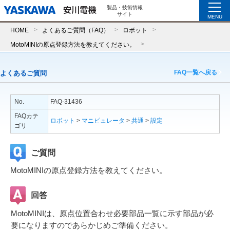
製品・技術情報
サイト
MENU
HOME
よくあるご質問（FAQ）
ロボット
MotoMINIの原点登録方法を教えてください。
FAQ一覧へ戻る
よくあるご質問
No.
FAQ-31436
FAQカテ
ロボット
>
マニピュレータ
>
共通
>
設定
ゴリ
ご質問
MotoMINIの原点登録方法を教えてください。
回答
MotoMINIは、原点位置合わせ必要部品一覧に示す部品が必
要になりますのであらかじめご準備ください。