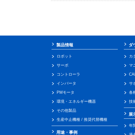
製品情報
ダ
ロボット
カ
サーボ
マ
コントローラ
C
インバータ
サ
PMモータ
各
環境・エネルギー機器
技
その他製品
展
生産中止機種 / 推奨代替機種
年
用途・事例
過