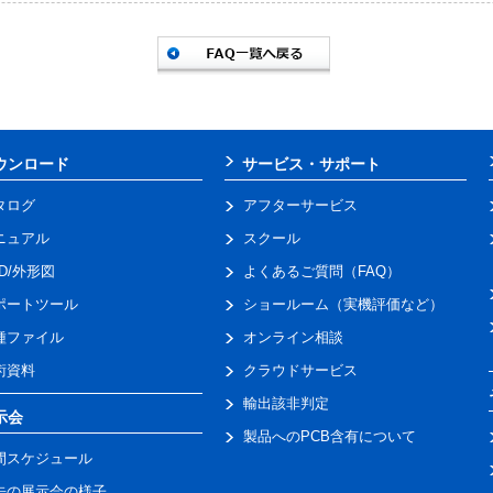
ウンロード
サービス・サポート
タログ
アフターサービス
ニュアル
スクール
AD/外形図
よくあるご質問（FAQ）
ポートツール
ショールーム（実機評価など）
種ファイル
オンライン相談
術資料
クラウドサービス
輸出該非判定
示会
製品へのPCB含有について
間スケジュール
去の展示会の様子