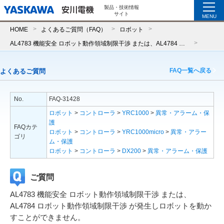
製品・技術情報
サイト
MENU
HOME
よくあるご質問（FAQ）
ロボット
AL4783 機能安全 ロボット動作領域制限干渉 または、AL4784 ロボット動作領域制限干渉 が発生しロボットを動かすことができません。
FAQ一覧へ戻る
よくあるご質問
No.
FAQ-31428
ロボット
>
コントローラ
>
YRC1000
>
異常・アラーム・保
護
FAQカテ
ロボット
>
コントローラ
>
YRC1000micro
>
異常・アラー
ゴリ
ム・保護
ロボット
>
コントローラ
>
DX200
>
異常・アラーム・保護
ご質問
AL4783 機能安全 ロボット動作領域制限干渉 または、
AL4784 ロボット動作領域制限干渉 が発生しロボットを動か
すことができません。