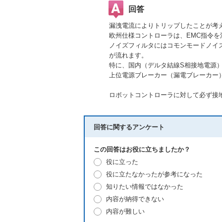
回答
漏洩電流によりトリップしたことが考
欧州仕様コントローラは、EMC指令
ノイズフィルタにはコモンモードノイ
が流れます。
特に、国内（デルタ結線S相接地電源
上位電源ブレーカー（漏電ブレーカー
ロボットコントローラに対して必ず接地
回答に関するアンケート
この回答はお役に立ちましたか？
役に立った
役に立たなかったが参考になった
知りたい情報ではなかった
内容が納得できない
内容が難しい