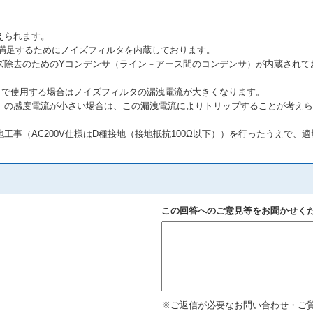
えられます。
を満足するためにノイズフィルタを内蔵しております。
ズ除去のためのYコンデンサ（ライン－アース間のコンデンサ）が内蔵されて
）で使用する場合はノイズフィルタの漏洩電流が大きくなります。
）の感度電流が小さい場合は、この漏洩電流によりトリップすることが考えら
工事（AC200V仕様はD種接地（接地抵抗100Ω以下））を行ったうえで、
この回答へのご意見等をお聞かせく
※ご返信が必要なお問い合わせ・ご