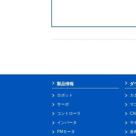
製品情報
ダ
ロボット
カ
サーボ
マ
コントローラ
C
インバータ
サ
PMモータ
各