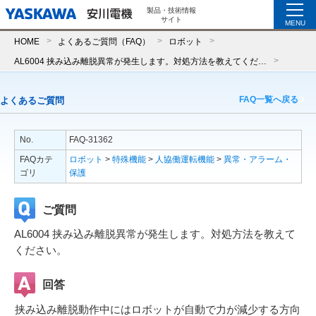
製品・技術情報
サイト
MENU
HOME
よくあるご質問（FAQ）
ロボット
AL6004 挟み込み離脱異常が発生します。対処方法を教えてください。
FAQ一覧へ戻る
よくあるご質問
No.
FAQ-31362
FAQカテ
ロボット
>
特殊機能
>
人協働運転機能
>
異常・アラーム・
ゴリ
保護
ご質問
AL6004 挟み込み離脱異常が発生します。対処方法を教えて
ください。
回答
挟み込み離脱動作中にはロボットが自動で力が減少する方向