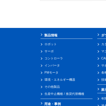
製品情報
ダ
ロボット
カ
サーボ
マ
コントローラ
C
インバータ
サ
PMモータ
各
環境・エネルギー機器
技
その他製品
展
生産中止機種 / 推奨代替機種
年
用途・事例
過