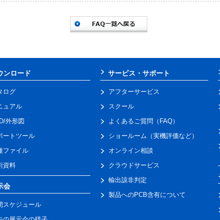
ウンロード
サービス・サポート
タログ
アフターサービス
ニュアル
スクール
AD/外形図
よくあるご質問（FAQ）
ポートツール
ショールーム（実機評価など）
種ファイル
オンライン相談
術資料
クラウドサービス
輸出該非判定
示会
製品へのPCB含有について
間スケジュール
去の展示会の様子