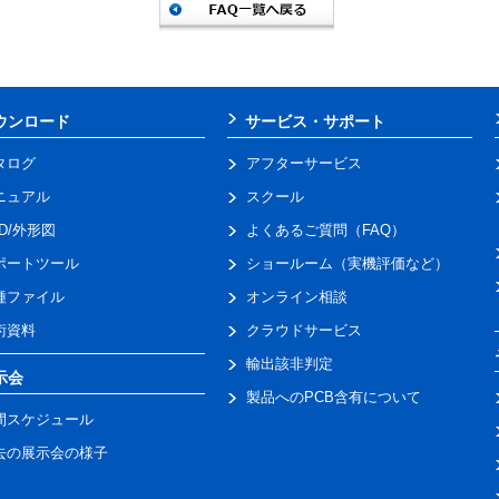
ウンロード
サービス・サポート
タログ
アフターサービス
ニュアル
スクール
AD/外形図
よくあるご質問（FAQ）
ポートツール
ショールーム（実機評価など）
種ファイル
オンライン相談
術資料
クラウドサービス
輸出該非判定
示会
製品へのPCB含有について
間スケジュール
去の展示会の様子