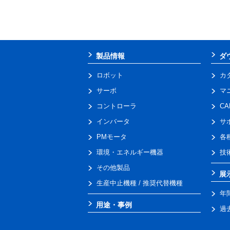
製品情報
ダ
ロボット
カ
サーボ
マ
コントローラ
C
インバータ
サ
PMモータ
各
環境・エネルギー機器
技
その他製品
展
生産中止機種 / 推奨代替機種
年
用途・事例
過