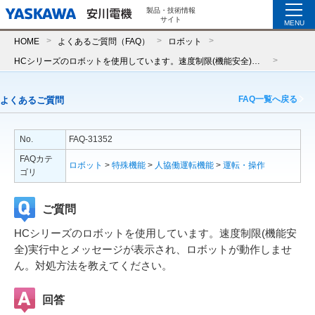
製品・技術情報
サイト
MENU
HOME
よくあるご質問（FAQ）
ロボット
HCシリーズのロボットを使用しています。速度制限(機能安全)実行中とメッセージが表示され、ロボットが動作しません。対処方法を教えてください。
FAQ一覧へ戻る
よくあるご質問
No.
FAQ-31352
FAQカテ
ロボット
>
特殊機能
>
人協働運転機能
>
運転・操作
ゴリ
ご質問
HCシリーズのロボットを使用しています。速度制限(機能安
全)実行中とメッセージが表示され、ロボットが動作しませ
ん。対処方法を教えてください。
回答