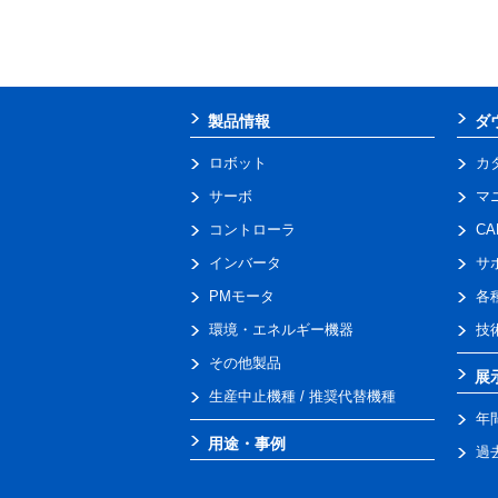
製品情報
ダ
ロボット
カ
サーボ
マ
コントローラ
C
インバータ
サ
PMモータ
各
環境・エネルギー機器
技
その他製品
展
生産中止機種 / 推奨代替機種
年
用途・事例
過