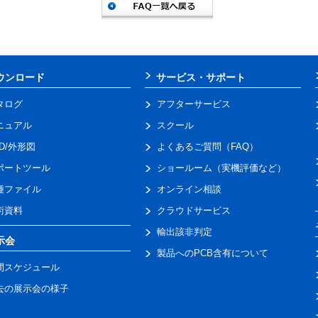
ウンロード
サービス・サポート
タログ
アフターサービス
ニュアル
スクール
AD/外形図
よくあるご質問（FAQ）
ポートツール
ショールーム（実機評価など）
種ファイル
オンライン相談
術資料
クラウドサービス
輸出該非判定
示会
製品へのPCB含有について
間スケジュール
去の展示会の様子