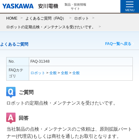
製品・技術情報
サイト
MENU
HOME
よくあるご質問（FAQ）
ロボット
ロボットの定期点検・メンテナンスを受けたいです。
FAQ一覧へ戻る
よくあるご質問
No.
FAQ-31348
FAQカテ
ロボット
>
全般
>
全般
>
全般
ゴリ
ご質問
ロボットの定期点検・メンテナンスを受けたいです。
回答
当社製品の点検・メンテナンスのご依頼は、原則拡販パート
ナー(代理店)もしくは商社を通したお取引となります。