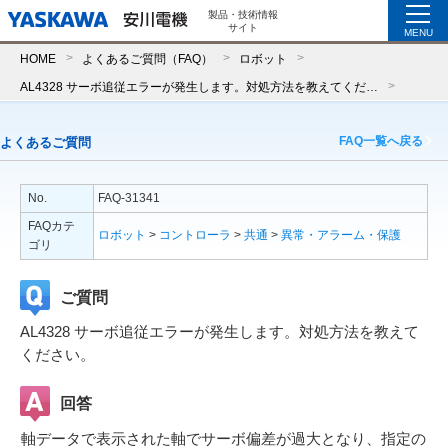
製品・技術情報
サイト
MENU
HOME
よくあるご質問（FAQ）
ロボット
AL4328 サーボ追従エラーが発生します。対処方法を教えてください。
FAQ一覧へ戻る
よくあるご質問
No.
FAQ-31341
FAQカテ
ロボット
>
コントローラ
>
共通
>
異常・アラーム・保護
ゴリ
ご質問
AL4328 サーボ追従エラーが発生します。対処方法を教えて
ください。
回答
軸データで表示された軸でサーボ偏差が過大となり、指定の