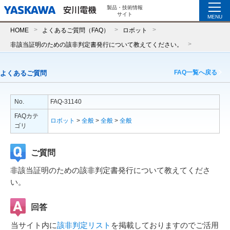
製品・技術情報
サイト
MENU
HOME
よくあるご質問（FAQ）
ロボット
非該当証明のための該非判定書発行について教えてください。
FAQ一覧へ戻る
よくあるご質問
No.
FAQ-31140
FAQカテ
ロボット
>
全般
>
全般
>
全般
ゴリ
ご質問
非該当証明のための該非判定書発行について教えてくださ
い。
回答
当サイト内に
該非判定リスト
を掲載しておりますのでご活用