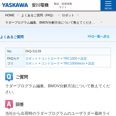
製品・技術情報
サイト
MENU
HOME
よくあるご質問（FAQ）
ロボット
ラダープログラム編集、BMOV分解方法について教えてください。
FAQ一覧へ戻る
よくあるご質問
No.
FAQ-31139
FAQカテ
ロボット
>
コントローラ
>
YRC1000
>
設定
ゴリ
ロボット
>
コントローラ
>
YRC1000micro
>
設定
ご質問
ラダープログラム編集、BMOV分解方法について教えてくだ
さい。
回答
当社から出荷時のラダープログラムのユーザラダー最終ライ