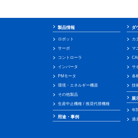
製品情報
ダ
ロボット
カ
サーボ
マ
コントローラ
C
インバータ
サ
PMモータ
各
環境・エネルギー機器
技
その他製品
展
生産中止機種 / 推奨代替機種
年
用途・事例
過