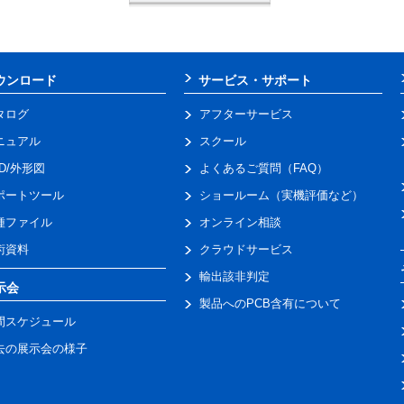
ウンロード
サービス・サポート
タログ
アフターサービス
ニュアル
スクール
AD/外形図
よくあるご質問（FAQ）
ポートツール
ショールーム（実機評価など）
種ファイル
オンライン相談
術資料
クラウドサービス
輸出該非判定
示会
製品へのPCB含有について
間スケジュール
去の展示会の様子