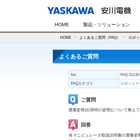
HOME
製品・ソリューション
HOME
よくあるご質問（FAQ）
ロボッ
よくあるご質問
No.
FAQ-31130
FAQカテゴリ
ロボット
>
ご質問
運搬姿勢(出荷時の姿勢)について教え
回答
各マニピュレータ取扱説明書の運搬姿