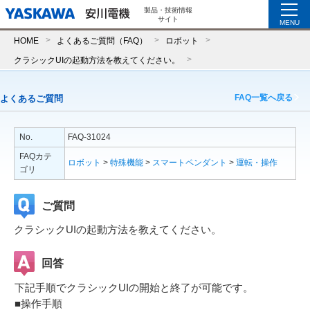
製品・技術情報
サイト
MENU
HOME
よくあるご質問（FAQ）
ロボット
クラシックUIの起動方法を教えてください。
FAQ一覧へ戻る
よくあるご質問
No.
FAQ-31024
FAQカテ
ロボット
>
特殊機能
>
スマートペンダント
>
運転・操作
ゴリ
ご質問
クラシックUIの起動方法を教えてください。
回答
下記手順でクラシックUIの開始と終了が可能です。
■操作手順