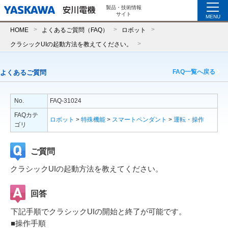
製品・技術情報
サイト
MENU
HOME
よくあるご質問（FAQ）
ロボット
クラシックUIの起動方法を教えてください。
FAQ一覧へ戻る
よくあるご質問
No.
FAQ-31024
FAQカテ
ロボット
>
特殊機能
>
スマートペンダント
>
運転・操作
ゴリ
ご質問
クラシックUIの起動方法を教えてください。
回答
下記手順でクラシックUIの開始と終了が可能です。
■操作手順