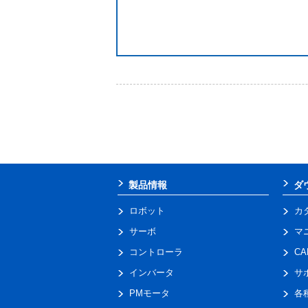
製品情報
ダ
ロボット
カ
サーボ
マ
コントローラ
C
インバータ
サ
PMモータ
各