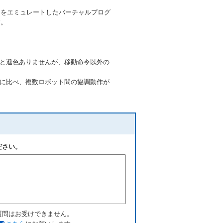
トをエミュレートしたバーチャルプログ
す。
VRCと遜色ありませんが、移動命令以外の
-VRCに比べ、複数ロボット間の協調動作が
ださい。
質問はお受けできません。