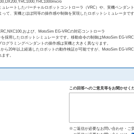
DX200,YRC1000,YRC1000micro
ミュレートしたバーチャルロボットコントローラ（VRC）や、実機ペンダン
によって、実機とほぼ同等の操作感や制御を実現したロボットシミュレータで
RC,NXC100,および、MotoSim EG-VRCの対応コントローラ
ジンを採用したロボットシミュレータです。移動命令の制御はMotoSim EG-
プログラミングペンダントの操作感は実機と大きく異なります。
製造終了から20年以上経過したロボットの動作検証が可能ですが、MotoSim EG
れます。
この回答へのご意見等をお聞かせく
※ご返信が必要なお問い合わせ・ご