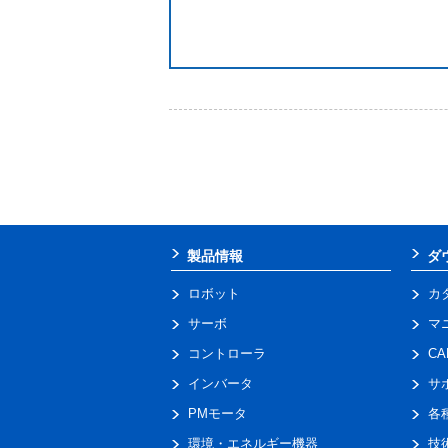
製品情報
ダ
ロボット
カ
サーボ
マ
コントローラ
C
インバータ
サ
PMモータ
各
環境・エネルギー機器
技