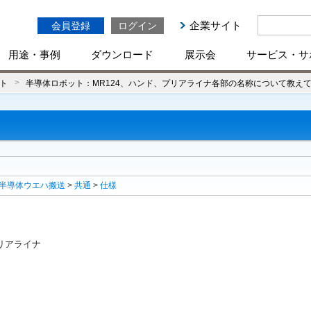
企業サイト
会員登録
ログイン
用途・事例
ダウンロード
展示会
サービス・サ
ト
半導体ロボット：MR124、ハンド、プリアライナ各部の名称について教え
半導体ウエハ搬送
>
共通
>
仕様
リアライナ