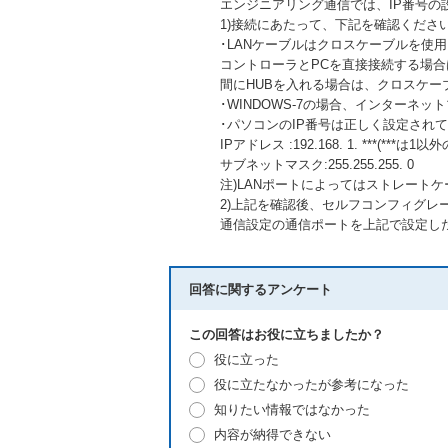
エンジニアリング通信では、IP番号の
1)接続にあたって、下記を確認くださ
･LANケーブルはクロスケーブルを使
コントローラとPCを直接接続する場合
間にHUBを入れる場合は、クロスケー
･WINDOWS-7の場合、インターネット
･パソコンのIP番号は正しく設定され
IPアドレス :192.168. 1. ***(***は
サブネットマスク:255.255.255. 0
注)LANポートによってはストレート
2)上記を確認後、セルフコンフィグレ
通信設定の通信ポートを上記で設定し
回答に関するアンケート
この回答はお役に立ちましたか？
役に立った
役に立たなかったが参考になった
知りたい情報ではなかった
内容が納得できない