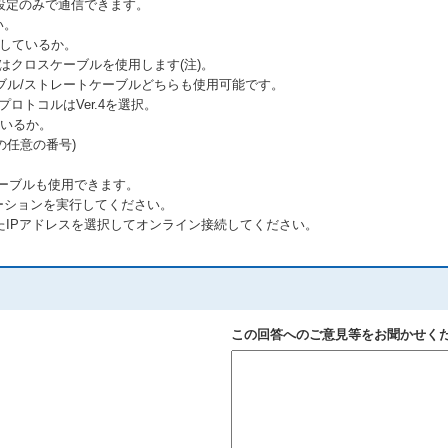
設定のみで通信できます。
い。
用しているか。
はクロスケーブルを使用します(注)。
ブル/ストレートケーブルどちらも使用可能です。
プロトコルはVer.4を選択。
ているか。
1以外の任意の番号)
ケーブルも使用できます。
ーションを実行してください。
たIPアドレスを選択してオンライン接続してください。
この回答へのご意見等をお聞かせく