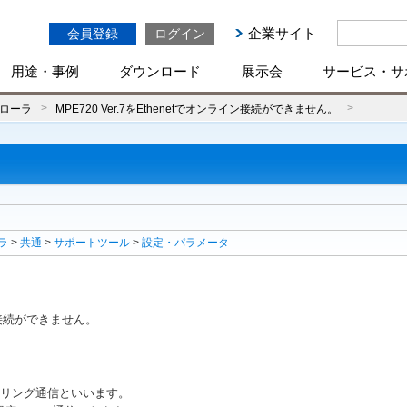
企業サイト
会員登録
ログイン
用途・事例
ダウンロード
展示会
サービス・サ
ローラ
MPE720 Ver.7をEthenetでオンライン接続ができません。
ラ
>
共通
>
サポートツール
>
設定・パラメータ
ライン接続ができません。
ニアリング通信といいます。