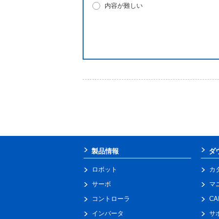
内容が難しい
製品情報
ダ
ロボット
カ
サーボ
マ
コントローラ
C
インバータ
サ