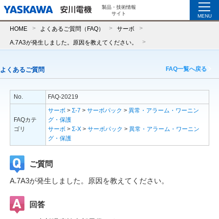
製品・技術情報
サイト
MENU
HOME
よくあるご質問（FAQ）
サーボ
A.7A3が発生しました。原因を教えてください。
FAQ一覧へ戻る
よくあるご質問
No.
FAQ-20219
サーボ
>
Σ-7
>
サーボパック
>
異常・アラーム・ワーニン
FAQカテ
グ・保護
ゴリ
サーボ
>
Σ-X
>
サーボパック
>
異常・アラーム・ワーニン
グ・保護
ご質問
A.7A3が発生しました。原因を教えてください。
回答