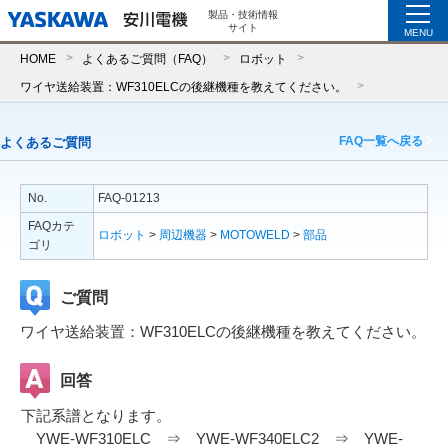
製品・技術情報
サイト
MENU
HOME
よくあるご質問（FAQ）
ロボット
ワイヤ送給装置：WF310ELCの後継機種を教えてください。
FAQ一覧へ戻る
よくあるご質問
No.
FAQ-01213
FAQカテ
ロボット
>
周辺機器
>
MOTOWELD
>
部品
ゴリ
ご質問
ワイヤ送給装置：WF310ELCの後継機種を教えてください。
回答
下記系譜となります。
YWE-WF310ELC ⇒ YWE-WF340ELC2 ⇒ YWE-