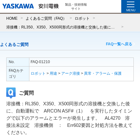
製品・技術情報
サイト
MENU
HOME
よくあるご質問（FAQ）
ロボット
溶接機：RL350、X350、X500同形式の溶接機と交換した後に、自動運転で ARCON ASF#（1） を実行したタイミングで以下のアラームとエラーが発生します。 AL4270 溶接法未設定 溶接機側 ： Err602要因と対処方法を教えてください。
FAQ一覧へ戻る
よくあるご質問
No.
FAQ-01210
FAQカテ
ロボット
>
用途
>
アーク溶接
>
異常・アラーム・保護
ゴリ
ご質問
溶接機：RL350、X350、X500同形式の溶接機と交換した後
に、自動運転で ARCON ASF#（1） を実行したタイミン
グで以下のアラームとエラーが発生します。 AL4270 溶
接法未設定 溶接機側 ： Err602要因と対処方法を教えて
ください。