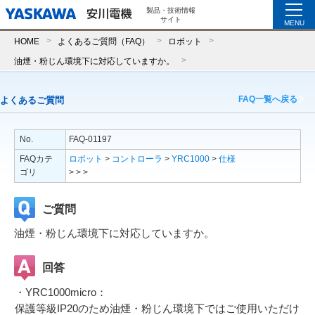
製品・技術情報
サイト
MENU
HOME
よくあるご質問（FAQ）
ロボット
油煙・粉じん環境下に対応していますか。
FAQ一覧へ戻る
よくあるご質問
No.
FAQ-01197
FAQカテ
ロボット
>
コントローラ
>
YRC1000
>
仕様
ゴリ
>
>
>
ご質問
油煙・粉じん環境下に対応していますか。
回答
・YRC1000micro：
保護等級IP20のため油煙・粉じん環境下ではご使用いただけ