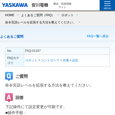
製品・技術情報
サイト
MENU
HOME
よくあるご質問（FAQ）
ロボット
命令言語レベルを拡張する方法を教えてください。
FAQ一覧へ戻る
よくあるご質問
No.
FAQ-01187
FAQカテ
ロボット
>
コントローラ
>
共通
>
設定
ゴリ
ご質問
命令言語レベルを拡張する方法を教えてください。
回答
下記操作にて設定変更が可能です。
■操作手順：