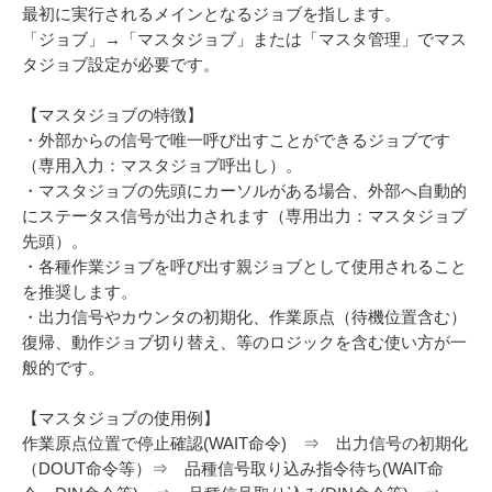
最初に実行されるメインとなるジョブを指します。
「ジョブ」→「マスタジョブ」または「マスタ管理」でマス
タジョブ設定が必要です。
【マスタジョブの特徴】
・外部からの信号で唯一呼び出すことができるジョブです
（専用入力：マスタジョブ呼出し）。
・マスタジョブの先頭にカーソルがある場合、外部へ自動的
にステータス信号が出力されます（専用出力：マスタジョブ
先頭）。
・各種作業ジョブを呼び出す親ジョブとして使用されること
を推奨します。
・出力信号やカウンタの初期化、作業原点（待機位置含む）
復帰、動作ジョブ切り替え、等のロジックを含む使い方が一
般的です。
【マスタジョブの使用例】
作業原点位置で停止確認(WAIT命令) ⇒ 出力信号の初期化
（DOUT命令等）⇒ 品種信号取り込み指令待ち(WAIT命