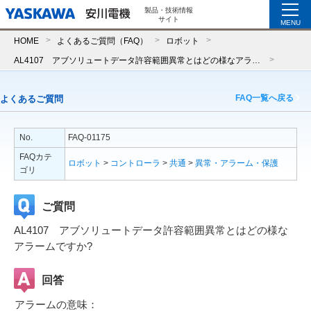
製品・技術情報
サイト
MENU
HOME
よくあるご質問（FAQ）
ロボット
AL4107 アブソリュートデータ許容範囲異常とはどの様なアラームですか?
FAQ一覧へ戻る
よくあるご質問
No.
FAQ-01175
FAQカテ
ロボット
>
コントローラ
>
共通
>
異常・アラーム・保護
ゴリ
ご質問
AL4107 アブソリュートデータ許容範囲異常とはどの様な
アラームですか?
回答
アラームの意味：