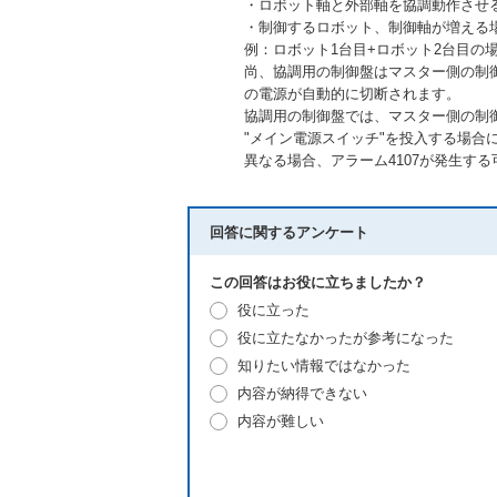
・ロボット軸と外部軸を協調動作させ
・制御するロボット、制御軸が増える
例：ロボット1台目+ロボット2台目の場
尚、協調用の制御盤はマスター側の制御
の電源が自動的に切断されます。
協調用の制御盤では、マスター側の制御
"メイン電源スイッチ"を投入する場合
異なる場合、アラーム4107が発生す
回答に関するアンケート
この回答はお役に立ちましたか？
役に立った
役に立たなかったが参考になった
知りたい情報ではなかった
内容が納得できない
内容が難しい