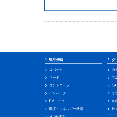
製品情報
ダ
ロボット
カ
サーボ
マ
コントローラ
C
インバータ
サ
PMモータ
各
環境・エネルギー機器
技
その他製品