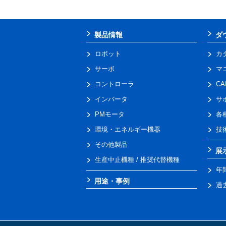
製品情報
ダ
ロボット
カ
サーボ
マ
コントローラ
C
インバータ
サ
PMモータ
各
環境・エネルギー機器
技
その他製品
展
生産中止機種 / 推奨代替機種
年
用途・事例
過