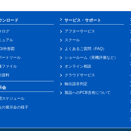
ウンロード
サービス・サポート
タログ
アフターサービス
ニュアル
スクール
AD/外形図
よくあるご質問（FAQ）
ポートツール
ショールーム（実機評価など）
種ファイル
オンライン相談
術資料
クラウドサービス
輸出該非判定
示会
製品へのPCB含有について
間スケジュール
去の展示会の様子