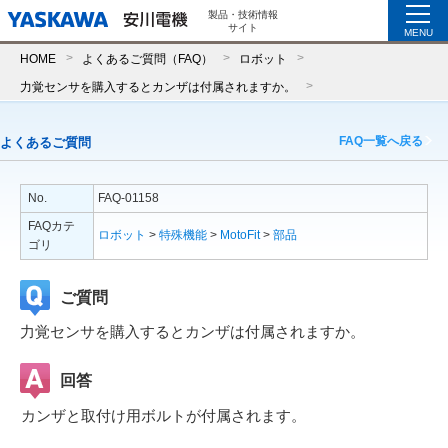
製品・技術情報
サイト
MENU
HOME
よくあるご質問（FAQ）
ロボット
力覚センサを購入するとカンザは付属されますか。
FAQ一覧へ戻る
よくあるご質問
No.
FAQ-01158
FAQカテ
ロボット
>
特殊機能
>
MotoFit
>
部品
ゴリ
ご質問
力覚センサを購入するとカンザは付属されますか。
回答
カンザと取付け用ボルトが付属されます。