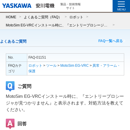
製品・技術情報
サイト
MENU
HOME
よくあるご質問（FAQ）
ロボット
MotoSim EG-VRCインストール時に、『エントリープロシージャが見つかりません』と表示されます。対処方法を教えてください。
FAQ一覧へ戻る
よくあるご質問
No.
FAQ-01151
FAQカテ
ロボット
>
ツール
>
MotoSim EG-VRC
>
異常・アラーム・
ゴリ
保護
ご質問
MotoSim EG-VRCインストール時に、『エントリープロシー
ジャが見つかりません』と表示されます。対処方法を教えて
ください。
回答