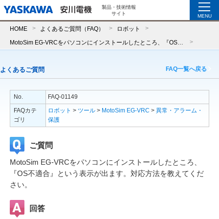
製品・技術情報
サイト
MENU
HOME
よくあるご質問（FAQ）
ロボット
MotoSim EG-VRCをパソコンにインストールしたところ、『OS不適合』という表示が出ます。対応方法を教えてください。
FAQ一覧へ戻る
よくあるご質問
No.
FAQ-01149
FAQカテ
ロボット
>
ツール
>
MotoSim EG-VRC
>
異常・アラーム・
ゴリ
保護
ご質問
MotoSim EG-VRCをパソコンにインストールしたところ、
『OS不適合』という表示が出ます。対応方法を教えてくだ
さい。
回答