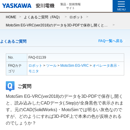
製品・技術情報
サイト
MENU
HOME
よくあるご質問（FAQ）
ロボット
MotoSim EG-VRC(ver2018)のデータを3D-PDFで保存し開くと、読み込みしたCADデータ(.Step)が全身黒色で表示されます。元のCAD(SolidWorks)・MotoSimでは明るい灰色なのですが、どのようにすれば3D-PDF上で本来の色が反映されるのでしょうか？
FAQ一覧へ戻る
よくあるご質問
No.
FAQ-01139
FAQカテ
ロボット
>
ツール
>
MotoSim EG-VRC
>
オペレータ表示・
ゴリ
モニタ
ご質問
MotoSim EG-VRC(ver2018)のデータを3D-PDFで保存し開く
と、読み込みしたCADデータ(.Step)が全身黒色で表示されま
す。元のCAD(SolidWorks)・MotoSimでは明るい灰色なので
すが、どのようにすれば3D-PDF上で本来の色が反映される
のでしょうか？