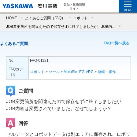
製品・技術情報
サイト
MENU
HOME
よくあるご質問（FAQ）
ロボット
JOB変更箇所を間違えたので保存せずに終了しましたが、JOB内容は変更されていました。なぜでしょうか？
FAQ一覧へ戻る
よくあるご質問
No.
FAQ-01121
FAQカテ
ロボット
>
ツール
>
MotoSim EG-VRC
>
運転・操作
ゴリ
ご質問
JOB変更箇所を間違えたので保存せずに終了しましたが、
JOB内容は変更されていました。なぜでしょうか？
回答
セルデータとロボットデータは別エリアに保存され、ロボッ