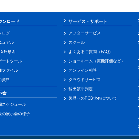
ウンロード
サービス・サポート
タログ
アフターサービス
ニュアル
スクール
AD/外形図
よくあるご質問（FAQ）
ポートツール
ショールーム（実機評価など）
種ファイル
オンライン相談
術資料
クラウドサービス
輸出該非判定
示会
製品へのPCB含有について
間スケジュール
去の展示会の様子