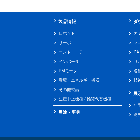
製品情報
ダ
ロボット
カ
サーボ
マ
コントローラ
C
インバータ
サ
PMモータ
各
環境・エネルギー機器
技
その他製品
展
生産中止機種 / 推奨代替機種
年
用途・事例
過