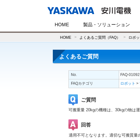
HOME
製品・ソリューション
HOME
よくあるご質問（FAQ）
ロボッ
よくあるご質問
No.
FAQ-01092
FAQカテゴリ
ロボット
>
ご質問
可搬重量 20kgの機種は、30kgの物は
回答
適用不可となります。適切な可搬質量