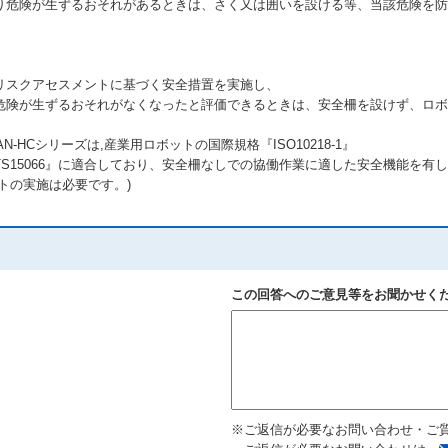
り危険が生ずるおそれがあるときは、さく又は囲いを設ける等、当該危険を防
リスクアセスメントに基づく安全措置を実施し、
危険が生ずるおそれがなくなったと評価できるときは、安全柵を設けず、ロボ
-HCシリーズは,産業用ロボットの国際規格『ISO10218-1』
S15066』に適合しており、安全柵なしでの協働作業に適した安全機能を有
トの実施は必要です。)
この回答へのご意見等をお聞かせく
※ご返信が必要なお問い合わせ・ご