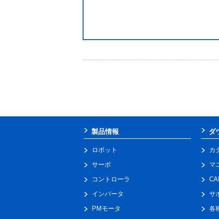
製品情報
ダ
ロボット
カ
サーボ
マ
コントローラ
C
インバータ
サ
PMモータ
各