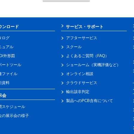
ウンロード
サービス・サポート
タログ
アフターサービス
ニュアル
スクール
AD/外形図
よくあるご質問（FAQ）
ポートツール
ショールーム（実機評価など）
種ファイル
オンライン相談
術資料
クラウドサービス
輸出該非判定
示会
製品へのPCB含有について
間スケジュール
去の展示会の様子