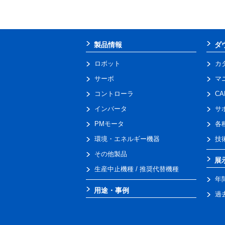
製品情報
ダ
ロボット
カ
サーボ
マ
コントローラ
C
インバータ
サ
PMモータ
各
環境・エネルギー機器
技
その他製品
展
生産中止機種 / 推奨代替機種
年
用途・事例
過