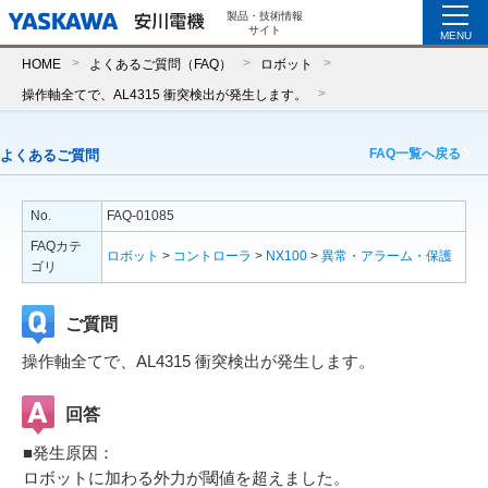
製品・技術情報
サイト
MENU
HOME
よくあるご質問（FAQ）
ロボット
操作軸全てで、AL4315 衝突検出が発生します。
FAQ一覧へ戻る
よくあるご質問
No.
FAQ-01085
FAQカテ
ロボット
>
コントローラ
>
NX100
>
異常・アラーム・保護
ゴリ
ご質問
操作軸全てで、AL4315 衝突検出が発生します。
回答
■発生原因：
ロボットに加わる外力が閾値を超えました。