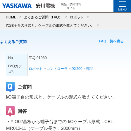
製品・技術情報
サイト
MENU
HOME
よくあるご質問（FAQ）
ロボット
I/O端子台の形式と、ケーブルの形式を教えてください。
FAQ一覧へ戻る
よくあるご質問
No.
FAQ-01080
FAQカテ
ロボット
>
コントローラ
>
DX200
>
部品
ゴリ
ご質問
I/O端子台の形式と、ケーブルの形式を教えてください。
回答
・YIO02基板から端子台までの I/Oケーブル形式：CBL-
MR012-11（ケーブル長さ：2000mm）