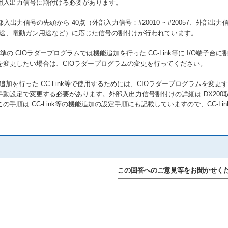
用入出力信号に割付ける必要があります。
力信号の先頭から 40点（外部入力信号：#20010 ~ #20057、外部出力信号：
用途、電動ガン用途など）に応じた信号の割付けが行われています。
標準の CIOラダープログラムでは機能追加を行った CC-Link等に I/O端子
を変更したい場合は、CIOラダープログラムの変更を行ってください。
追加を行った CC-Link等で使用するためには、CIOラダープログラムを変
動設定で変更する必要があります。外部入出力信号割付けの詳細は DX200取扱
手順は CC-Link等の機能追加の設定手順にも記載していますので、CC-L
この回答へのご意見等をお聞かせく