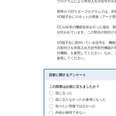
プログラムにより専用入出力信号や汎
標準の CIOラダープログラムでは、外部入出
I/O端子台にロボットの用途（アーク
CC-Link等の機能追加を行った場合、
が行われています。この部分の割付け
I/O端子台に割付いている信号を、機能
の割付けを外部入出力信号割付機能の手
付機能」を参照してください。なお、この
参照してください。
回答に関するアンケート
この回答はお役に立ちましたか？
役に立った
役に立たなかったが参考になった
知りたい情報ではなかった
内容が納得できない