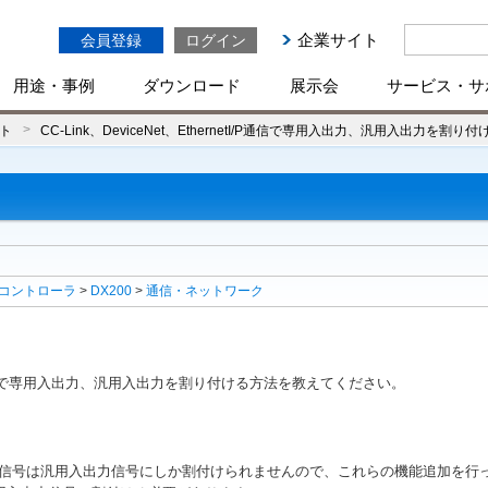
企業サイト
会員登録
ログイン
用途・事例
ダウンロード
展示会
サービス・サ
ト
CC-Link、DeviceNet、EthernetI/P通信で専用入出力、汎用入出力を
コントローラ
>
DX200
>
通信・ネットワーク
rnetI/P通信で専用入出力、汎用入出力を割り付ける方法を教えてください。
erNet/IP等の信号は汎用入出力信号にしか割付けられませんので、これらの機能追加