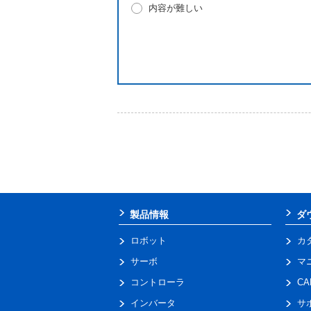
内容が難しい
製品情報
ダ
ロボット
カ
サーボ
マ
コントローラ
C
インバータ
サ