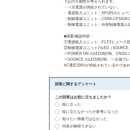
下記の可能性が考えられます。
・一次電源が供給されていない。
・電源投入ユニット：APU01のヒュー
・制御電源ユニット：CSRA-CPS01K
・制御電源ユニット：外部制御電源入切
■調査/確認内容：
①電源投入ユニット：F1,F2ヒュー
②制御電源ユニットのLED（SOURCE
⇒POWER ON のLED消灯時、CN
⇒SOURCE のLED消灯時、一次側ブ
AC電圧200Vが供給されているので
回答に関するアンケート
この回答はお役に立ちましたか？
役に立った
役に立たなかったが参考になった
知りたい情報ではなかった
内容が納得できない