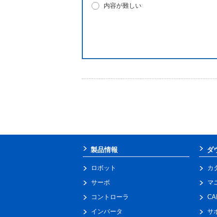
内容が難しい
製品情報
ダ
ロボット
カ
サーボ
マ
コントローラ
C
インバータ
サ