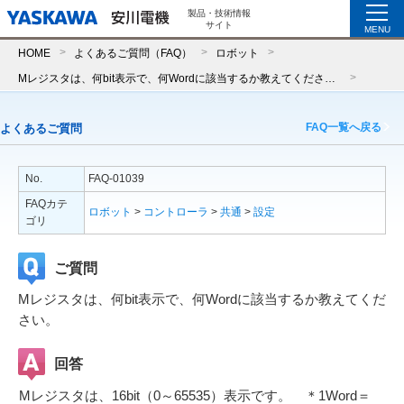
製品・技術情報
サイト
MENU
HOME
よくあるご質問（FAQ）
ロボット
Mレジスタは、何bit表示で、何Wordに該当するか教えてください。
FAQ一覧へ戻る
よくあるご質問
No.
FAQ-01039
FAQカテ
ロボット
>
コントローラ
>
共通
>
設定
ゴリ
ご質問
Mレジスタは、何bit表示で、何Wordに該当するか教えてくだ
さい。
回答
Mレジスタは、16bit（0～65535）表示です。 ＊1Word＝