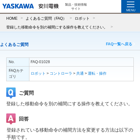
製品・技術情報
サイト
MENU
HOME
よくあるご質問（FAQ）
ロボット
登録した移動命令を別の補間にする操作を教えてください。
FAQ一覧へ戻る
よくあるご質問
No.
FAQ-01028
FAQカテ
ロボット
>
コントローラ
>
共通
>
運転・操作
ゴリ
ご質問
登録した移動命令を別の補間にする操作を教えてください。
回答
登録されている移動命令の補間方法を変更する方法は以下の
手順です。