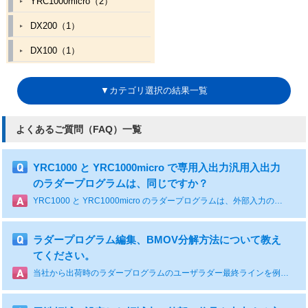
YRC1000micro（2）
DX200（1）
DX100（1）
▼カテゴリ選択の結果一覧
よくあるご質問（FAQ）一覧
YRC1000 と YRC1000micro で専用入出力汎用入出力
のラダープログラムは、同じですか？
YRC1000 と YRC1000micro のラダープログラムは、外部入力の信号が専用入力信号との接続が異なるため、互換はありません。
ラダープログラム編集、BMOV分解方法について教え
てください。
当社から出荷時のラダープログラムのユーザラダー最終ラインを例に説明します。 汎用入力グループ番号：IG#(1)～(510)まで設定(汎用出力IN#(1)～(4080）に該当します） STR #70017 BMOV #20030,510,#00010 汎用出力グループ番号：OG#(1)～(510)まで設定(汎用出力OT#(1)～(4080）に該当します） STR #70017 BMOV #10010,510#30030 汎用入力IN#(10)を使用したい場合 汎用入力画面にてIN#(10)の論理番号を確認する(#00021) #00021を使用するにはBMOV#20030,510,#00010から#00020を除外する必要があります。 STR #70017 MOV #20030,#00010 ：IG#(1) STR #20040 OUT #00020 STR #20041 OUT #00021 STR #20042 OUT #00022 STR #20043 OUT #00023 STR #20044 OUT #00024 STR #20045 OUT #00025 STR #20046 OUT #00026 STR #20047 OUT #00027 :IG#(2)をビット単位(#00020~#00027)で設定（STR/OUT) STR #70017 BMOV #20050,508,#00030 ：IG#(3)～(510)