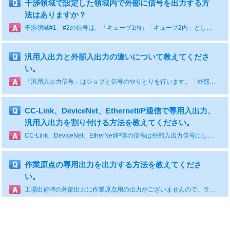
干渉領域で設定した領域内で外部に信号を出力する方
法はありますか？
干渉領域#1、#2の信号は、「キューブ1内」「キューブ2内」として外部出力アドレスに割り付けられています。その他の干渉領域信号については、ラダープログラムで干渉領域の専用出力アドレスを外部出力アドレスに割り付ける必要があります。
汎用入出力と外部入出力の違いについて教えてくださ
い。
「汎用入出力信号」はジョブと信号のやりとりを行います。「外部入出力信号」は外部機器と信号のやりとりを行います。「汎用入出力信号」と「外部入出力信号」はコンカレントI/Oラダープログラムにより、それぞれの信号の関係性が定義されています。詳細は下記を参照してください。・汎用入力（論理番号：0xxxx）：ジョブ内の命令で参照される入力信号です（IN#）。 WAIT命令などで、入力信号状態ON/OFFを確認することができます。・汎用出力（論理番号：1xxxx）：ジョブ内の命令で出力できる信号です（OT#）。 DOUT、PLUSE命令などで、ON/OFFを行う出力信号になります。・外部入力（論理番号：2xxxx）外部入力端子に対応した番号です。 ハードIO入力、リンク入力（CC-Link、DeviceNet等）からの入力接点に該当します。・ 外部出力（論理番号：3xxxx）外部出力端子に対応した番号です。 ハードIO出力、リンク出力（CC-Link、DeviceNet等）への出力接点に該当します。
CC-Link、DeviceNet、EthernetI/P通信で専用入出力、
汎用入出力を割り付ける方法を教えてください。
CC-Link、DeviceNet、EtherNet/IP等の信号は外部入出力信号にしか割付けられませんので、これらの機能追加を行った後、外部入出力信号を CIOラダープログラムにより専用入出力信号や外部入出力信号に割付ける必要があります。 標準の CIOラダープログラムでは、外部入出力信号の先頭から 40点（外部入力信号：#20010 ~ #20057、外部出力信号：#30010 ~ #30057）について、I/O端子台にロボットの用途（アーク用途、電動ガン用途など）に応じた信号の割付けが行われています。 CC-Link等の機能追加を行った場合、標準の CIOラダープログラムでは機能追加を行った CC-Link等に I/O端子台に割付けた後の汎用入出力信号の割付けが行われています。この部分の割付けを変更したい場合は、CIOラダープログラムの変更を行ってください。 I/O端子台に割付いている信号を、機能追加を行った CC-Link等で使用するためには、CIOラダープログラムを変更するか、追加した機能と外部入出力信号の割付けを外部入出力信号割付機能の手動設定で変更する必要があります。外部入出力信号割付けの詳細は YRC1000 取扱説明書の「12.2 外部入出力信号割付機能」を参照してください。なお、この手順は CC-Link等の機能追加の設定手順にも記載していますので、CC-Link等、追加する機能の説明書を併せて参照してください。
作業原点の専用出力を出力する方法を教えてくださ
い。
工場出荷時の外部出力に作業原点用の出力がございませんので、ラダープログラムの回路編集が必要となります。 YRC1000micro コンカレント I/O 説明書 (R-CKI-A469) をご確認の上、ラダープログラムを編集してください。 例）OUT#8を作業原点として置き換える場合 変更前 変更後 STR #10017 STR #50157 作業原点信号 OUT #30017 OUT #30017 ※導入サポート資料からダウンロード出来る[ラダープログラム編集解説~BMOV命令編] にキューブ出力追加方法が記載されています。併せてご参考ください。 https://www.e-mechatronics.com/support/afterservice/r_intro.html
CC-Link、DeviceNet、EthernetI/P通信で専用入出力、