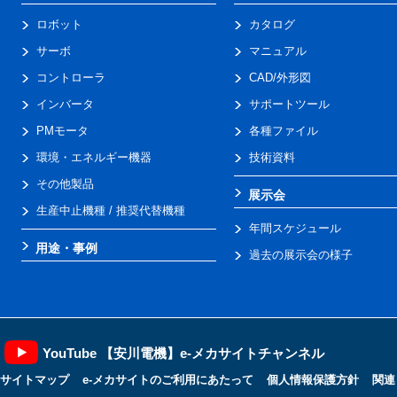
ロボット
カタログ
サーボ
マニュアル
コントローラ
CAD/外形図
インバータ
サポートツール
PMモータ
各種ファイル
環境・エネルギー機器
技術資料
その他製品
展示会
生産中止機種 / 推奨代替機種
年間スケジュール
用途・事例
過去の展示会の様子
YouTube 【安川電機】e-メカサイトチャンネル
サイトマップ
e-メカサイトのご利用にあたって
個人情報保護方針
関連